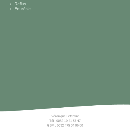
Reflux
Enurésie
Véronique Lefebvre
Tél
: 0032 10 41 57 47
GSM
: 0032 475 34 96 80